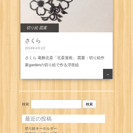
切り絵 図案
さくら
2014年4月1日
さくら 葛飾北斎「北斎漫画」 図案：切り絵作
家gardenの切り絵で作る浮世絵
→
検索:
最近の投稿
切り絵キーホルダー