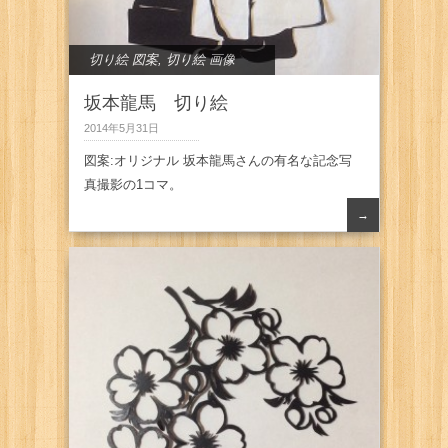
切り絵 図案
,
切り絵 画像
坂本龍馬 切り絵
2014年5月31日
図案:オリジナル 坂本龍馬さんの有名な記念写
真撮影の1コマ。
→