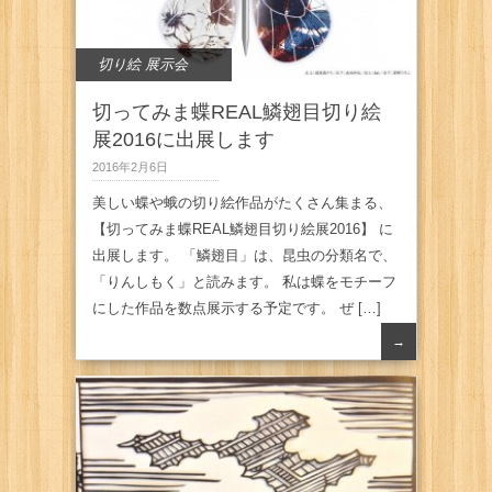
切り絵 展示会
切ってみま蝶REAL鱗翅目切り絵
展2016に出展します
2016年2月6日
美しい蝶や蛾の切り絵作品がたくさん集まる、
【切ってみま蝶REAL鱗翅目切り絵展2016】 に
出展します。 「鱗翅目」は、昆虫の分類名で、
「りんしもく」と読みます。 私は蝶をモチーフ
にした作品を数点展示する予定です。 ぜ […]
→