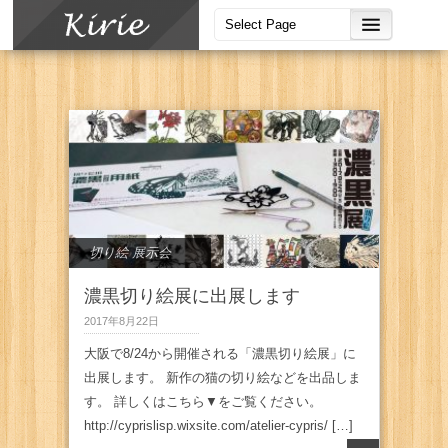
切り絵 展示会
濃黒切り絵展に出展します
2017年8月22日
大阪で8/24から開催される「濃黒切り絵展」に
出展します。 新作の猫の切り絵などを出品しま
す。 詳しくはこちら▼をご覧ください。
http://cyprislisp.wixsite.com/atelier-cypris/ […]