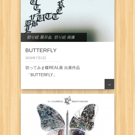
切り絵 展示会
,
切り絵 画像
BUTTERFLY
2016年7月1日
切ってみま蝶REAL展 出展作品
「BUTTERFLY」
→