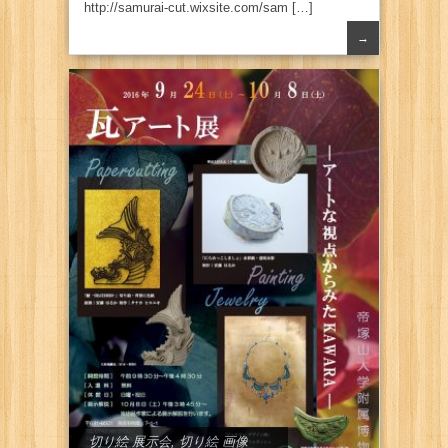
http://samurai-cut.wixsite.com/sam […]
→
切り絵 展示会
,
切り絵 画像